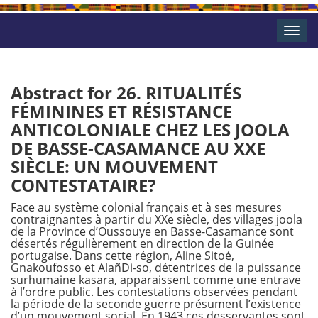
Toggle
naviga
Abstract for 26. RITUALITÉS
FÉMININES ET RÉSISTANCE
ANTICOLONIALE CHEZ LES JOOLA
DE BASSE-CASAMANCE AU XXE
SIÈCLE: UN MOUVEMENT
CONTESTATAIRE?
Face au système colonial français et à ses mesures
contraignantes à partir du XXe siècle, des villages joola
de la Province d’Oussouye en Basse-Casamance sont
désertés régulièrement en direction de la Guinée
portugaise. Dans cette région, Aline Sitoé,
Gnakoufosso et AlañDi-so, détentrices de la puissance
surhumaine kasara, apparaissent comme une entrave
à l’ordre public. Les contestations observées pendant
la période de la seconde guerre présument l’existence
d’un mouvement social. En 1943 ces desservantes sont